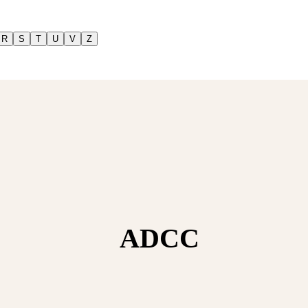
R
S
T
U
V
Z
ADCC