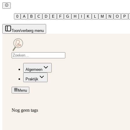
0
A
B
C
D
E
F
G
H
I
K
L
M
N
O
P
Toon/verberg menu
Algemeen
Praktijk
Menu
Nog geen tags