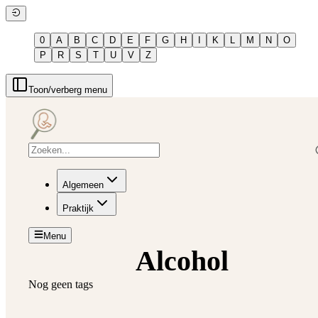
0
A
B
C
D
E
F
G
H
I
K
L
M
N
O
P
R
S
T
U
V
Z
Toon/verberg menu
Algemeen
Praktijk
Menu
Alcohol
Nog geen tags