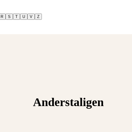
R
S
T
U
V
Z
Anderstaligen