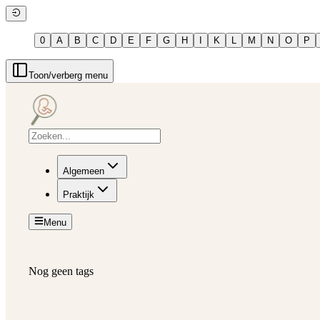
0
A
B
C
D
E
F
G
H
I
K
L
M
N
O
P
Toon/verberg menu
Algemeen
Praktijk
Menu
Nog geen tags