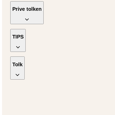
Prive tolken
TIPS
Tolk