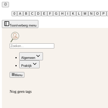
0
A
B
C
D
E
F
G
H
I
K
L
M
N
O
P
Toon/verberg menu
Algemeen
Praktijk
Menu
Nog geen tags