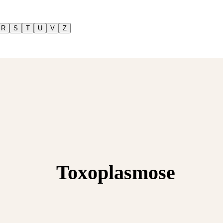
R
S
T
U
V
Z
Toxoplasmose