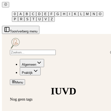
0
A
B
C
D
E
F
G
H
I
K
L
M
N
O
P
R
S
T
U
V
Z
Toon/verberg menu
Algemeen
Praktijk
Menu
IUVD
Nog geen tags