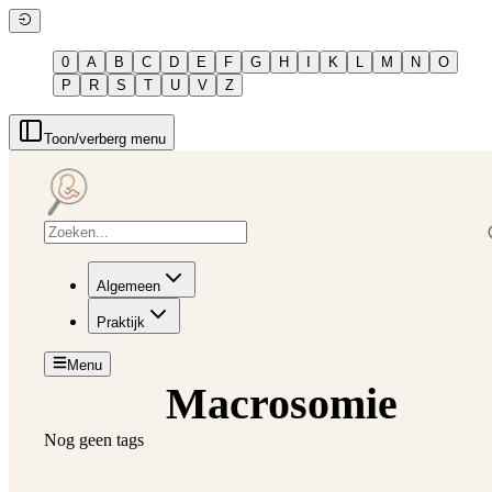
0
A
B
C
D
E
F
G
H
I
K
L
M
N
O
P
R
S
T
U
V
Z
Toon/verberg menu
Algemeen
Praktijk
Menu
Macrosomie
Nog geen tags